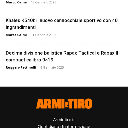
Marco Caimi
-
13 Gennaio 2025
Khales K540i: il nuovo cannocchiale sportivo con 40
ingrandimenti
Marco Caimi
-
11 Gennaio 2025
Decima divisione balistica Rapax Tactical e Rapax II
compact calibro 9×19
Ruggero Pettinelli
-
6 Gennaio 2025
Armietiro.it
Quotidiano di informazione