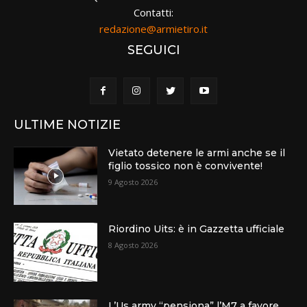
Contatti:
redazione@armietiro.it
SEGUICI
ULTIME NOTIZIE
Vietato detenere le armi anche se il
figlio tossico non è convivente!
9 Agosto 2026
Riordino Uits: è in Gazzetta ufficiale
8 Agosto 2026
L’Us army “pensiona” l’M7 a favore