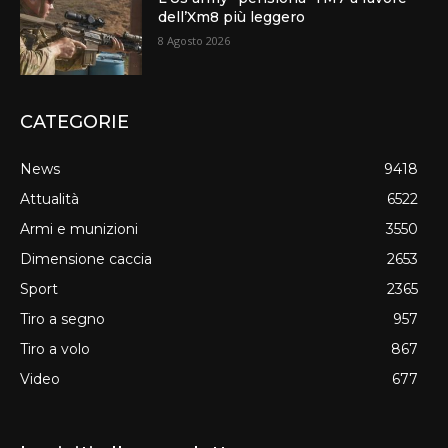
dell’Xm8 più leggero
8 Agosto 2026
CATEGORIE
News
9418
Attualità
6522
Armi e munizioni
3550
Dimensione caccia
2653
Sport
2365
Tiro a segno
957
Tiro a volo
867
Video
677