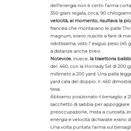
dell’energia non è certo l’arma corta
350 grani regala, circa, 90 chilogram
velocità, al momento, risultava la p
francesi che montavano le palle Thv (
magnum, erano riuscite a fare di megl
ridottissima, visto l’ esiguo peso (45 
a distanze anche brevi.
Notevole
, invece,
la traiettoria bali
del .460, con la Hornady Sst di 200 gr
millimetri a 200 yard. Una palla legge
yard cala del doppio. Il .460 dimostr
tesa.
Abbiamo posizionato il bersaglio a 
sacchetto di sabbia per appoggiar
preoccupazione, mista a curiosità, e
energia e velocità dichiarate erano di
Una volta puntata l’arma sul bersag