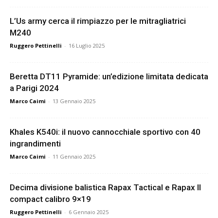
L’Us army cerca il rimpiazzo per le mitragliatrici
M240
Ruggero Pettinelli
-
16 Luglio 2025
Beretta DT11 Pyramide: un’edizione limitata dedicata
a Parigi 2024
Marco Caimi
-
13 Gennaio 2025
Khales K540i: il nuovo cannocchiale sportivo con 40
ingrandimenti
Marco Caimi
-
11 Gennaio 2025
Decima divisione balistica Rapax Tactical e Rapax II
compact calibro 9×19
Ruggero Pettinelli
-
6 Gennaio 2025