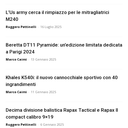
L’Us army cerca il rimpiazzo per le mitragliatrici
M240
Ruggero Pettinelli
-
16 Luglio 2025
Beretta DT11 Pyramide: un’edizione limitata dedicata
a Parigi 2024
Marco Caimi
-
13 Gennaio 2025
Khales K540i: il nuovo cannocchiale sportivo con 40
ingrandimenti
Marco Caimi
-
11 Gennaio 2025
Decima divisione balistica Rapax Tactical e Rapax II
compact calibro 9×19
Ruggero Pettinelli
-
6 Gennaio 2025