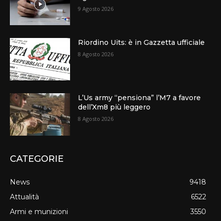
9 Agosto 2026
Riordino Uits: è in Gazzetta ufficiale
8 Agosto 2026
L’Us army “pensiona” l’M7 a favore
dell’Xm8 più leggero
8 Agosto 2026
CATEGORIE
News
9418
Attualità
6522
Armi e munizioni
3550