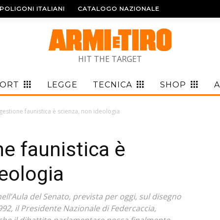
POLIGONI ITALIANI
CATALOGO NAZIONALE
HIT THE TARGET
PORT
LEGGE
TECNICA
SHOP
A
gestione faunistica è scienza, non ideologia
e faunistica è
deologia
nell’Aula del Senato, prevista per oggi, sul disegno
992, il Presidente Nazionale di Federcaccia,
che il dibattito parlamentare possa finalmente