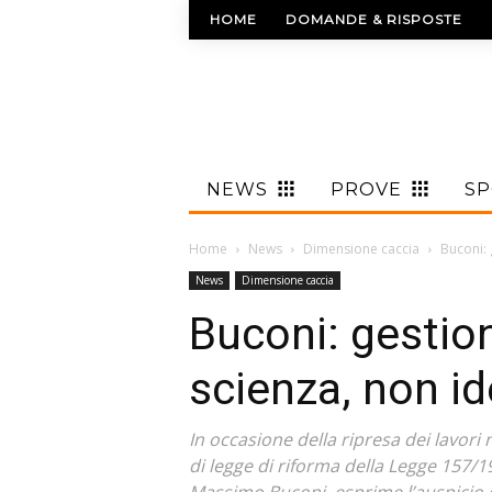
HOME
DOMANDE & RISPOSTE
NEWS
PROVE
S
Home
News
Dimensione caccia
Buconi: 
News
Dimensione caccia
Buconi: gestion
scienza, non i
In occasione della ripresa dei lavori 
di legge di riforma della Legge 157/1
Massimo Buconi, esprime l’auspicio 