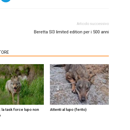
Articolo successivo
Beretta Sl3 limited edition per i 500 anni
TORE
 la task force lupo non
Attenti al lupo (ferito)
e