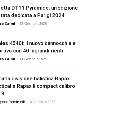
etta DT11 Pyramide: un’edizione
itata dedicata a Parigi 2024
co Caimi
-
13 Gennaio 2025
les K540i: il nuovo cannocchiale
rtivo con 40 ingrandimenti
co Caimi
-
11 Gennaio 2025
ima divisione balistica Rapax
tical e Rapax II compact calibro
19
ero Pettinelli
-
6 Gennaio 2025