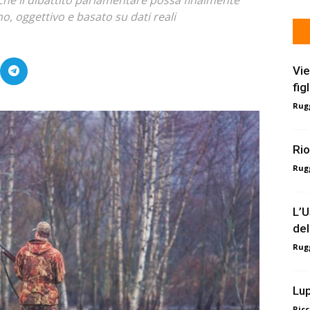
o, oggettivo e basato su dati reali
Vie
fig
Rugg
Rio
Rugg
L’U
del
Rugg
Lup
Ricc