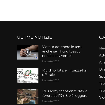
ULTIME NOTIZIE
CA
Vietato detenere le armi
Ne
anche se il figlio tossico
Att
non è convivente!
9 Agosto 2026
Arm
Dim
Riordino Uits: è in Gazzetta
ufficiale
Spo
8 Agosto 2026
Tir
Tir
L’Us army “pensiona” l’M7 a
favore dell’Xm8 più leggero
Vid
8 Agosto 2026