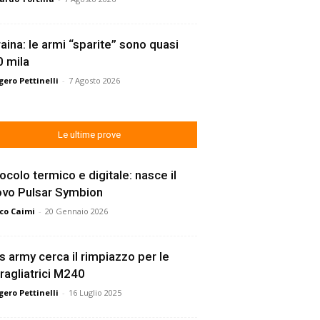
aina: le armi “sparite” sono quasi
 mila
ero Pettinelli
-
7 Agosto 2026
Le ultime prove
ocolo termico e digitale: nasce il
ovo Pulsar Symbion
co Caimi
-
20 Gennaio 2026
s army cerca il rimpiazzo per le
ragliatrici M240
ero Pettinelli
-
16 Luglio 2025