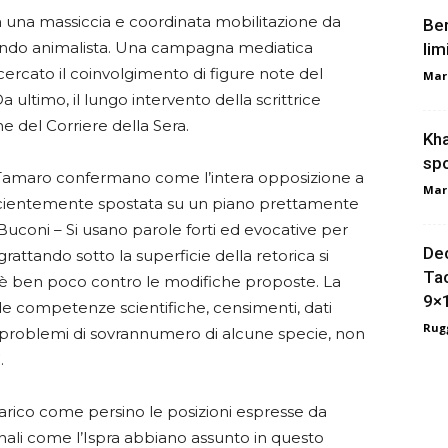
 a una massiccia e coordinata mobilitazione da
Ber
mondo animalista. Una campagna mediatica
lim
ercato il coinvolgimento di figure note del
Mar
 ultimo, il lungo intervento della scrittrice
 del Corriere della Sera.
Kha
spo
 Tamaro confermano come l’intera opposizione a
Mar
 scientemente spostata su un piano prettamente
coni – Si usano parole forti ed evocative per
Dec
 grattando sotto la superficie della retorica si
Tac
c’è ben poco contro le modifiche proposte. La
9×
ede competenze scientifiche, censimenti, dati
Rugg
vi problemi di sovrannumero di alcune specie, non
.
arico come persino le posizioni espresse da
onali come l’Ispra abbiano assunto in questo