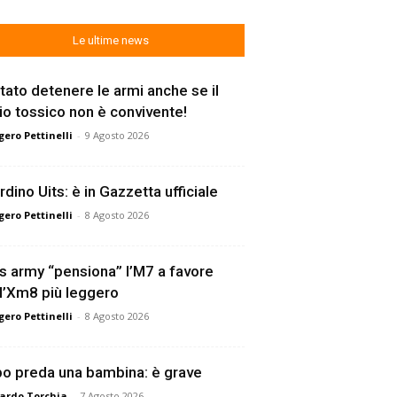
Le ultime news
tato detenere le armi anche se il
lio tossico non è convivente!
ero Pettinelli
-
9 Agosto 2026
rdino Uits: è in Gazzetta ufficiale
ero Pettinelli
-
8 Agosto 2026
s army “pensiona” l’M7 a favore
l’Xm8 più leggero
ero Pettinelli
-
8 Agosto 2026
o preda una bambina: è grave
ardo Torchia
-
7 Agosto 2026