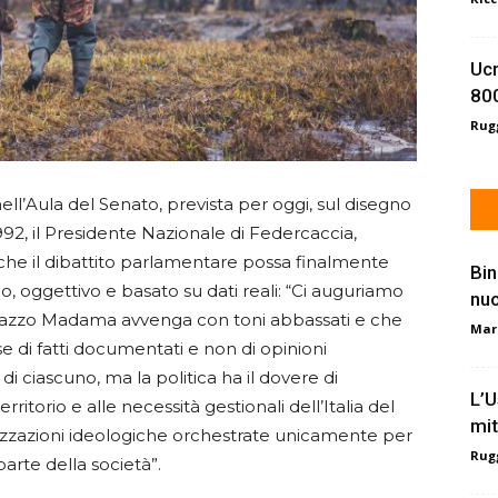
Ucr
800
Rugg
nell’Aula del Senato, prevista per oggi, sul disegno
992, il Presidente Nazionale di Federcaccia,
che il dibattito parlamentare possa finalmente
Bin
o, oggettivo e basato su dati reali: “Ci auguriamo
nu
Palazzo Madama avvenga con toni abbassati e che
Mar
ase di fatti documentati e non di opinioni
 di ciascuno, ma la politica ha il dovere di
L’U
rritorio e alle necessità gestionali dell’Italia del
mit
izzazioni ideologiche orchestrate unicamente per
Rugg
arte della società”.