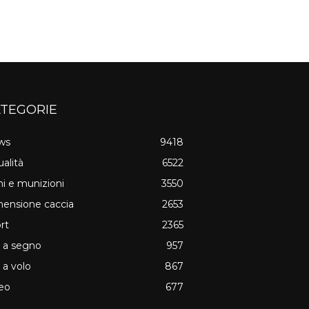
TEGORIE
ws
9418
ualità
6522
i e munizioni
3550
ensione caccia
2653
rt
2365
o a segno
957
o a volo
867
eo
677