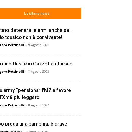
Le ultime news
tato detenere le armi anche se il
lio tossico non è convivente!
ero Pettinelli
-
9 Agosto 2026
rdino Uits: è in Gazzetta ufficiale
ero Pettinelli
-
8 Agosto 2026
s army “pensiona” l’M7 a favore
l’Xm8 più leggero
ero Pettinelli
-
8 Agosto 2026
o preda una bambina: è grave
ardo Torchia
-
7 Agosto 2026