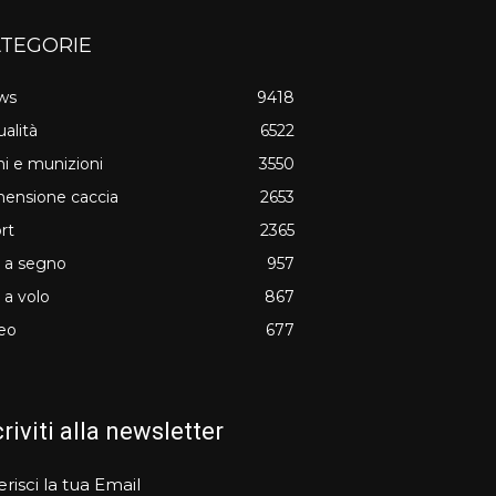
TEGORIE
ws
9418
ualità
6522
i e munizioni
3550
ensione caccia
2653
rt
2365
o a segno
957
o a volo
867
eo
677
criviti alla newsletter
erisci la tua Email