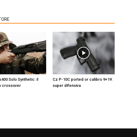
TORE
400 Solo Synthetic: il
Cz P-10C ported or calibro 9×19:
o crossover
super difensiva