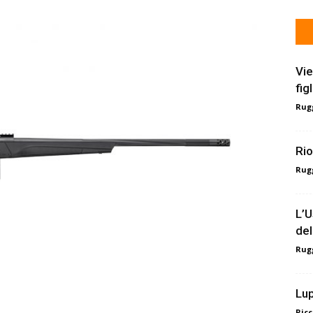
Vie
fig
Rugg
Rio
Rugg
L’U
del
Rugg
Lup
Ricc