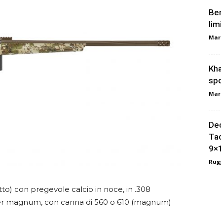
Ber
lim
Mar
Kha
spo
Mar
Dec
Tac
9×
Rugg
tto) con pregevole calcio in noce, in .308
ter magnum, con canna di 560 o 610 (magnum)