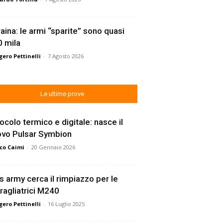
aina: le armi “sparite” sono quasi
 mila
ero Pettinelli
-
7 Agosto 2026
Le ultime prove
ocolo termico e digitale: nasce il
ovo Pulsar Symbion
co Caimi
-
20 Gennaio 2026
s army cerca il rimpiazzo per le
ragliatrici M240
ero Pettinelli
-
16 Luglio 2025