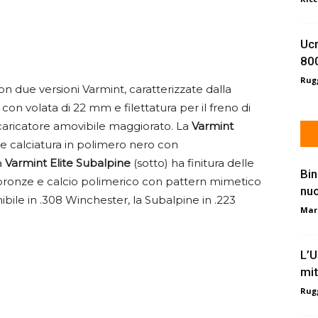
Ucr
800
Rugg
con due versioni Varmint, caratterizzate dalla
n volata di 22 mm e filettatura per il freno di
caricatore amovibile maggiorato. La
Varmint
a e calciatura in polimero nero con
a
Varmint Elite Subalpine
(sotto) ha finitura delle
Bin
bronze e calcio polimerico con pattern mimetico
nu
bile in .308 Winchester, la Subalpine in .223
Mar
L’U
mit
Rugg