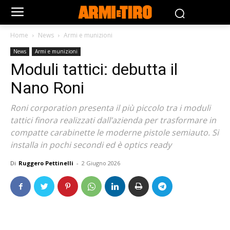
Home
News
Armi e munizioni
News
Armi e munizioni
Moduli tattici: debutta il
Nano Roni
Roni corporation presenta il più piccolo tra i moduli
tattici finora realizzati dall’azienda per trasformare in
compatte carabinette le moderne pistole semiauto. Si
installa in pochi secondi ed è optics ready
Di
Ruggero Pettinelli
-
2 Giugno 2026