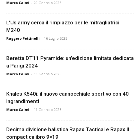
Marco Caimi
-
20 Gennaio 2026
L’Us army cerca il rimpiazzo per le mitragliatrici
M240
Ruggero Pettinelli
-
16 Luglio 2025
Beretta DT11 Pyramide: un’edizione limitata dedicata
a Parigi 2024
Marco Caimi
-
13 Gennaio 2025
Khales K540i: il nuovo cannocchiale sportivo con 40
ingrandimenti
Marco Caimi
-
11 Gennaio 2025
Decima divisione balistica Rapax Tactical e Rapax II
compact calibro 9×19