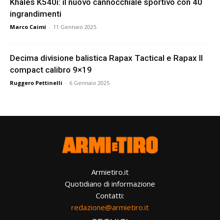
Khales K540i: il nuovo cannocchiale sportivo con 40
ingrandimenti
Marco Caimi
-
11 Gennaio 2025
Decima divisione balistica Rapax Tactical e Rapax II
compact calibro 9×19
Ruggero Pettinelli
-
6 Gennaio 2025
Armietiro.it
Quotidiano di informazione
Contatti:
redazione@armietiro.it