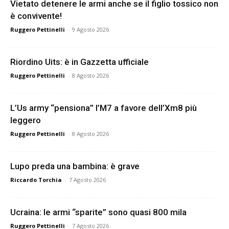
Vietato detenere le armi anche se il figlio tossico non
è convivente!
Ruggero Pettinelli
-
9 Agosto 2026
Riordino Uits: è in Gazzetta ufficiale
Ruggero Pettinelli
-
8 Agosto 2026
L’Us army “pensiona” l’M7 a favore dell’Xm8 più
leggero
Ruggero Pettinelli
-
8 Agosto 2026
Lupo preda una bambina: è grave
Riccardo Torchia
-
7 Agosto 2026
Ucraina: le armi “sparite” sono quasi 800 mila
Ruggero Pettinelli
-
7 Agosto 2026