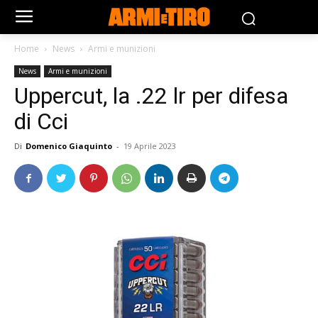
Home
News
Armi e munizioni
News
Armi e munizioni
Uppercut, la .22 lr per difesa
di Cci
Di
Domenico Giaquinto
-
19 Aprile 2023