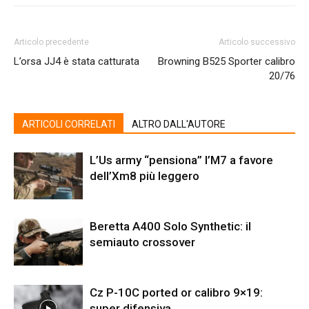
Articolo precedente
Articolo successivo
L’orsa JJ4 è stata catturata
Browning B525 Sporter calibro
20/76
ARTICOLI CORRELATI
ALTRO DALL'AUTORE
L’Us army “pensiona” l’M7 a favore
dell’Xm8 più leggero
Beretta A400 Solo Synthetic: il
semiauto crossover
Cz P-10C ported or calibro 9×19:
super difensiva