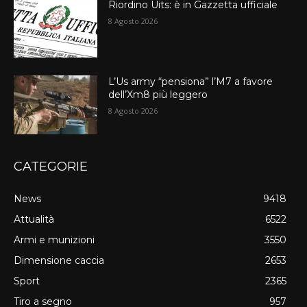
Riordino Uits: è in Gazzetta ufficiale
8 Agosto 2026
L’Us army “pensiona” l’M7 a favore
dell’Xm8 più leggero
8 Agosto 2026
CATEGORIE
News
9418
Attualità
6522
Armi e munizioni
3550
Dimensione caccia
2653
Sport
2365
Tiro a segno
957