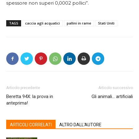
spessore non superi 0,0002 pollici”.
TAGS
caccia agli acquatici
pallini in rame
Stati Uniti
Articolo precedente
Articolo successivo
Beretta 94X: la prova in
Gli animali… artificiali
anteprima!
ARTICOLI CORRELATI
ALTRO DALL'AUTORE