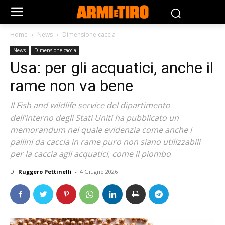
Home
News
Dimensione caccia
News
Dimensione caccia
Usa: per gli acquatici, anche il
rame non va bene
Il Fish and wildlife service del dipartimento
dell’interno degli Stati Uniti ha pubblicato un
memorandum nel quale evidenzia come anche i
pallini da caccia in rame puro non siano utilizzabili
per la caccia agli acquatici, come il piombo
Di
Ruggero Pettinelli
-
4 Giugno 2026