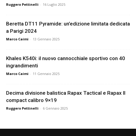
Ruggero Pettinelli
-
16 Luglio 2025
Beretta DT11 Pyramide: un’edizione limitata dedicata
a Parigi 2024
Marco Caimi
-
13 Gennaio 2025
Khales K540i: il nuovo cannocchiale sportivo con 40
ingrandimenti
Marco Caimi
-
11 Gennaio 2025
Decima divisione balistica Rapax Tactical e Rapax II
compact calibro 9×19
Ruggero Pettinelli
-
6 Gennaio 2025