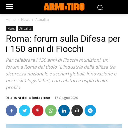
Home
News
Attualità
News
Attualità
Roma: forum sulla Difesa per
i 150 anni di Fiocchi
Per celebrare i 150 anni di Fiocchi munizioni, un
forum a Roma dal titolo "L'industria della difesa tra
sicurezza nazionale e scenari globali: innovazione e
necessità logistiche", con relatori e ospiti di alto
profilo
Di
a cura della Redazione
-
17 Giugno 2026