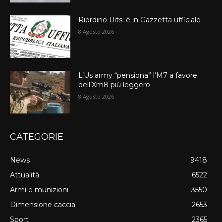
Riordino Uits: è in Gazzetta ufficiale
8 Agosto 2026
L’Us army “pensiona” l’M7 a favore
dell’Xm8 più leggero
8 Agosto 2026
CATEGORIE
News
9418
Attualità
6522
Armi e munizioni
3550
Dimensione caccia
2653
Sport
2365