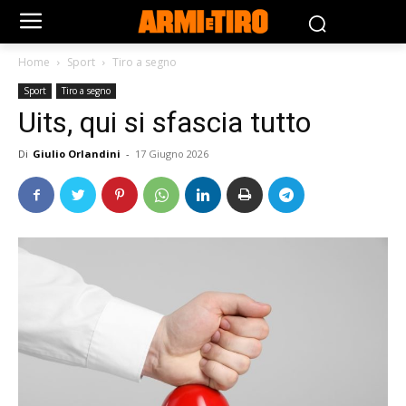
Home
Sport
Tiro a segno
Sport
Tiro a segno
Uits, qui si sfascia tutto
Di
Giulio Orlandini
-
17 Giugno 2026