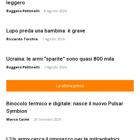
leggero
Ruggero Pettinelli
-
8 Agosto 2026
Lupo preda una bambina: è grave
Riccardo Torchia
-
7 Agosto 2026
Ucraina: le armi “sparite” sono quasi 800 mila
Ruggero Pettinelli
-
7 Agosto 2026
Le ultime prove
Binocolo termico e digitale: nasce il nuovo Pulsar
Symbion
Marco Caimi
-
20 Gennaio 2026
L’Us army cerca il rimpiazzo per le mitragliatrici