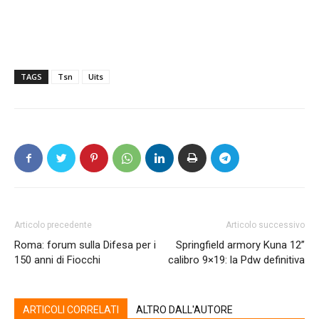
TAGS
Tsn
Uits
Articolo precedente
Articolo successivo
Roma: forum sulla Difesa per i
Springfield armory Kuna 12”
150 anni di Fiocchi
calibro 9×19: la Pdw definitiva
ARTICOLI CORRELATI
ALTRO DALL'AUTORE