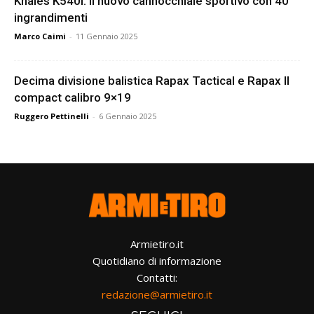
Khales K540i: il nuovo cannocchiale sportivo con 40
ingrandimenti
Marco Caimi
-
11 Gennaio 2025
Decima divisione balistica Rapax Tactical e Rapax II
compact calibro 9×19
Ruggero Pettinelli
-
6 Gennaio 2025
Armietiro.it
Quotidiano di informazione
Contatti:
redazione@armietiro.it