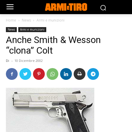
Home
News
Armi e munizioni
News
Armi e munizioni
Anche Smith & Wesson
“clona” Colt
Di
-
10 Dicembre 2002