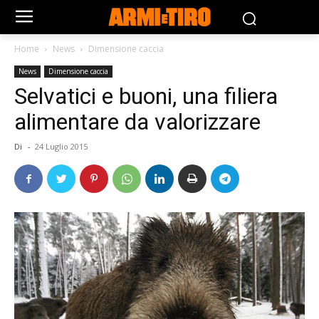
Home
News
Dimensione caccia
News
Dimensione caccia
Selvatici e buoni, una filiera
alimentare da valorizzare
Di
-
24 Luglio 2015